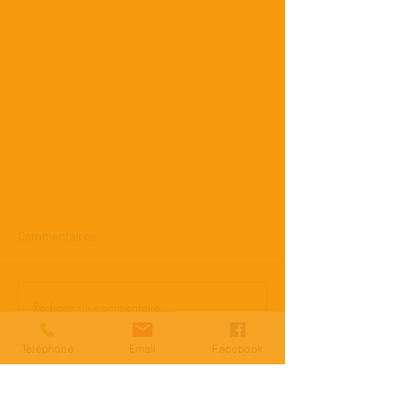
Commentaires
Rédigez un commentaire...
Téléphone
Email
Facebook
Vidéo des balades du samedi 25
Mars 2023