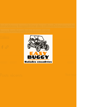
balade
easy buggy
drôme des collines
Drôme
actualité
buggy
famille
ami
balades
avril
vidéo
Vidéos
Posts récents
Voir tout