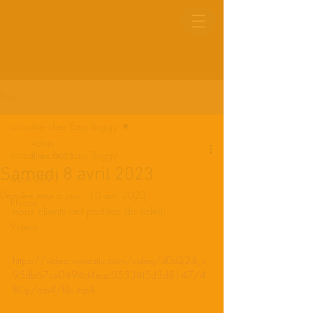
Post
actualité chez Easy Buggy
Admin
actualité chez Easy Buggy
8 avr. 2023
Samedi 8 avril 2023
Mars 2023
Dernière mise à jour :
10 avr. 2023
Photos
nous clients ont profitez du soleil...
Vidéos
https://video.wixstatic.com/video/d0d224_c
95db67ce0494d4eac05334f5d3d8147/4
80p/mp4/file.mp4